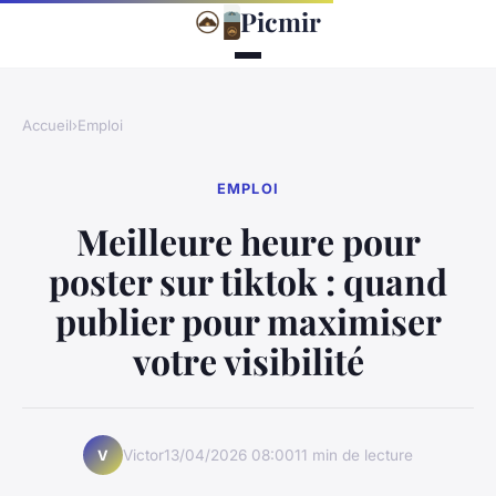
Picmir
Accueil
›
Emploi
EMPLOI
Meilleure heure pour
poster sur tiktok : quand
publier pour maximiser
votre visibilité
Victor
13/04/2026 08:00
11 min de lecture
V