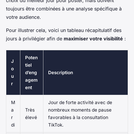
choix du meilleur jour pour poster, mais doivent
toujours être combinées à une analyse spécifique à
votre audience.
Pour illustrer cela, voici un tableau récapitulatif des
jours à privilégier afin de
maximiser votre visibilité
:
Poten
J
tiel
o
d’eng
Description
u
agem
r
ent
M
Jour de forte activité avec de
a
Très
nombreux moments de pause
r
élevé
favorables à la consultation
di
TikTok.