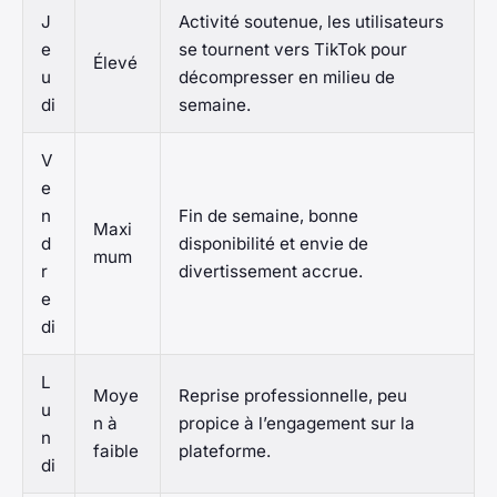
J
Activité soutenue, les utilisateurs
e
se tournent vers TikTok pour
Élevé
u
décompresser en milieu de
di
semaine.
V
e
n
Fin de semaine, bonne
Maxi
d
disponibilité et envie de
mum
r
divertissement accrue.
e
di
L
Moye
Reprise professionnelle, peu
u
n à
propice à l’engagement sur la
n
faible
plateforme.
di