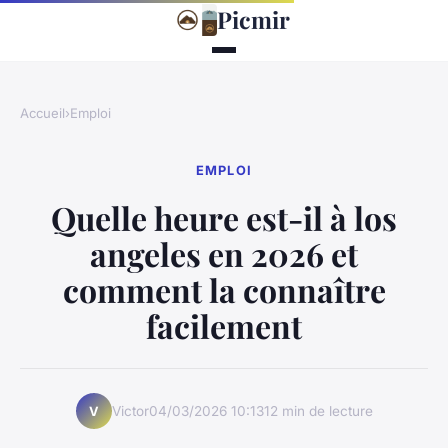
Picmir
Accueil
›
Emploi
EMPLOI
Quelle heure est-il à los
angeles en 2026 et
comment la connaître
facilement
Victor
04/03/2026 10:13
12 min de lecture
V