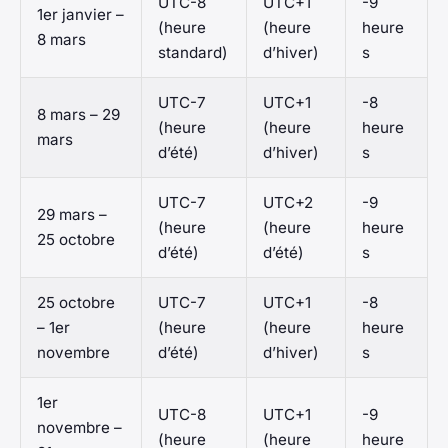
UTC-8
UTC+1
-9
1er janvier –
(heure
(heure
heure
8 mars
standard)
d’hiver)
s
UTC-7
UTC+1
-8
8 mars – 29
(heure
(heure
heure
mars
d’été)
d’hiver)
s
UTC-7
UTC+2
-9
29 mars –
(heure
(heure
heure
25 octobre
d’été)
d’été)
s
25 octobre
UTC-7
UTC+1
-8
– 1er
(heure
(heure
heure
novembre
d’été)
d’hiver)
s
1er
UTC-8
UTC+1
-9
novembre –
(heure
(heure
heure