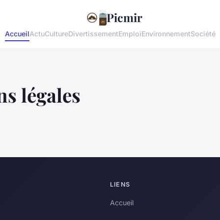
Picmir
Accueil
Actu
Culture
Divertissement
Emploi
Environnement
Société
s légales
LIENS
Accueil