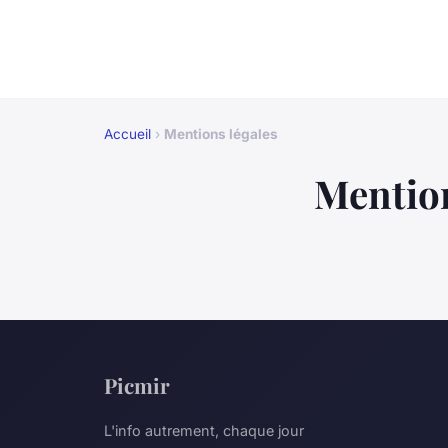
Accueil
›
Mentions légales
Mention
Picmir
L'info autrement, chaque jour