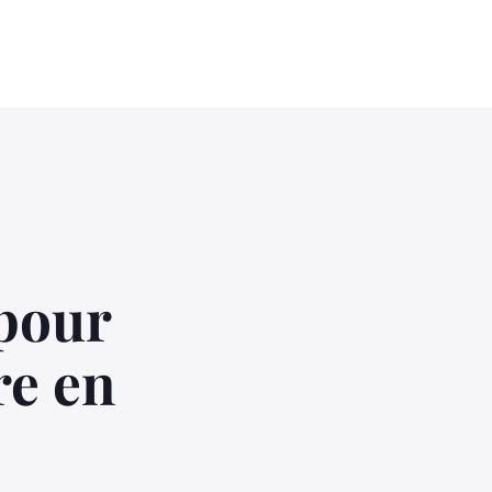
 pour
re en