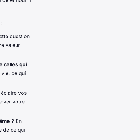
:
tte question
re valeur
e celles qui
 vie, ce qui
éclaire vos
erver votre
même ?
En
e de ce qui