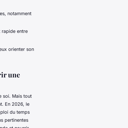
ines, notamment
t rapide entre
ieux orienter son
ir une
 soi. Mais tout
t. En 2026, le
mploi du temps
ns pertinentes
de et nourrir