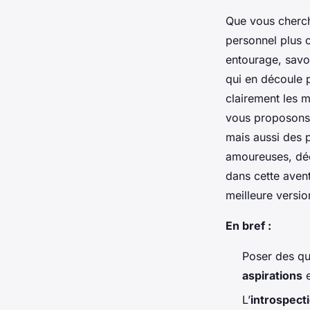
Que vous cherch
personnel plus c
entourage, savoi
qui en découle p
clairement les m
vous proposons 
mais aussi des p
amoureuses, déc
dans cette aven
meilleure versi
En bref :
Poser des qu
aspirations
L’
introspect