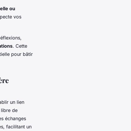
elle ou
specte vos
éflexions,
ations
. Cette
elle pour bâtir
ère
blir un lien
 libre de
les échanges
, facilitant un