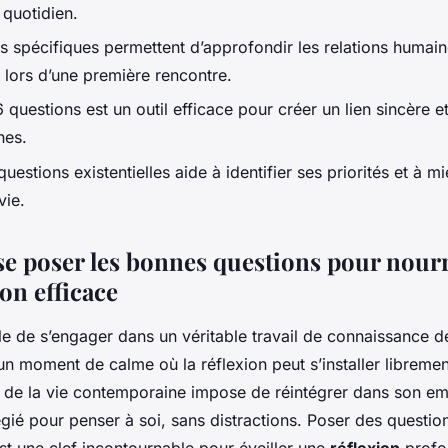
 quotidien.
s spécifiques permettent d’approfondir les relations huma
 lors d’une première rencontre.
 questions est un outil efficace pour créer un lien sincère e
nes.
questions existentielles aide à identifier ses priorités et à m
vie.
 poser les bonnes questions pour nourr
on efficace
ple de s’engager dans un véritable travail de connaissance de
 moment de calme où la réflexion peut s’installer libremen
 de la vie contemporaine impose de réintégrer dans son e
légié pour penser à soi, sans distractions. Poser des questio
t une clef incontournable pour éveiller une
réflexion
profon