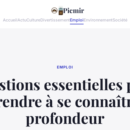
Picmir
Accueil
Actu
Culture
Divertissement
Emploi
Environnement
Société
EMPLOI
tions essentielles
endre à se connaît
profondeur