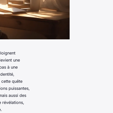
loignent
evient une
 pas à une
dentité,
, cette quête
ions puissantes,
mais aussi des
e révélations,
e.