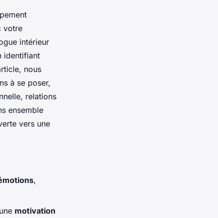
ppement
c votre
ogue intérieur
identifiant
rticle, nous
ns à se poser,
nelle, relations
ons ensemble
verte vers une
émotions
,
 une
motivation