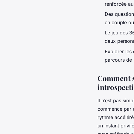
renforcée au
Des question
en couple ou
Le jeu des 36
deux person
Explorer les 
parcours de 
Comment se
introspecti
Il n’est pas sim
commence par un
rythme accéléré
un instant privi
avec méthode es