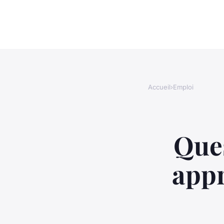
Accueil
›
Emploi
Ques
appr