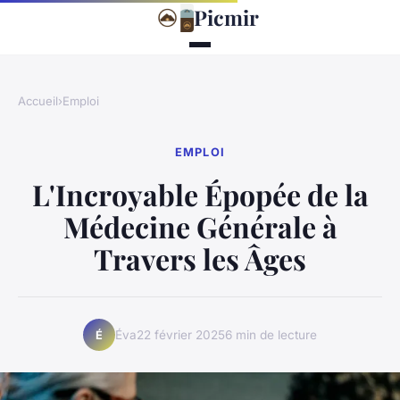
Picmir
Accueil
›
Emploi
EMPLOI
L'Incroyable Épopée de la
Médecine Générale à
Travers les Âges
Éva
22 février 2025
6 min de lecture
É