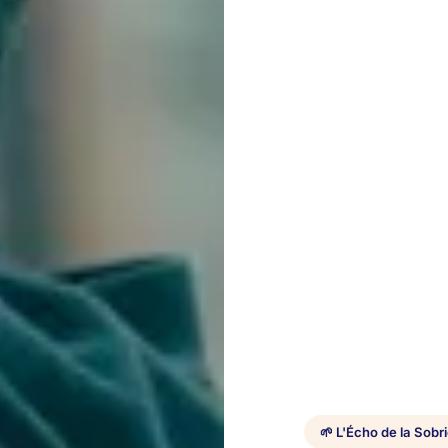
🌱 L'Écho de la Sobri