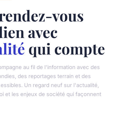
 rendez-vous
dien avec
lité
qui compte
mpagne au fil de l'information avec des
ndies, des reportages terrain et des
ssibles. Un regard neuf sur l'actualité,
loi et les enjeux de société qui façonnent