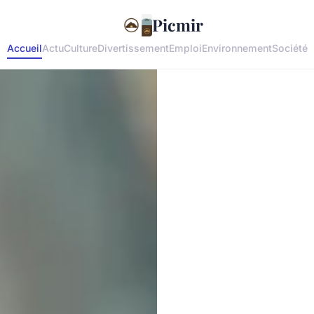
Picmir
Accueil
Actu
Culture
Divertissement
Emploi
Environnement
Société