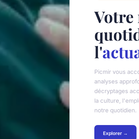
Votre
quoti
l'
actua
Picmir vous acco
analyses approfo
décryptages acce
la culture, l'emp
notre quotidien.
Explorer →