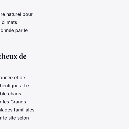
ire naturel pour
 climats
çonnée par le
ocheux de
donnée et de
thentiques. Le
able chaos
r les Grands
alades familiales
 le site selon