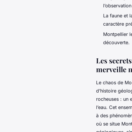
l’observation 
La faune et l
caractère pr
Montpellier l
découverte.
Les secrets
merveille n
Le chaos de Mont
d’histoire géolo
rocheuses : un e
l’eau. Cet ensem
à des phénomène
où se situe Mont
géologiques, s’e