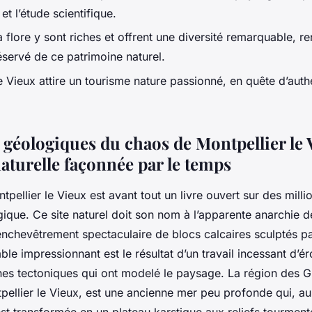
et l’étude scientifique.
a flore y sont riches et offrent une diversité remarquable, re
éservé de ce patrimoine naturel.
e Vieux attire un tourisme nature passionné, en quête d’authe
 géologiques du chaos de Montpellier le 
aturelle façonnée par le temps
pellier le Vieux est avant tout un livre ouvert sur des mill
gique. Ce site naturel doit son nom à l’apparente anarchie 
nchevêtrement spectaculaire de blocs calcaires sculptés par
ble impressionnant est le résultat d’un travail incessant d’
s tectoniques qui ont modelé le paysage. La région des 
pellier le Vieux, est une ancienne mer peu profonde qui, au
st transformée en un plateau karstique aux reliefs tourment