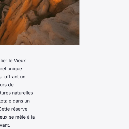
ier le Vieux
rel unique
, offrant un
eurs de
tures naturelles
totale dans un
Cette réserve
heux se mêle à la
vant.