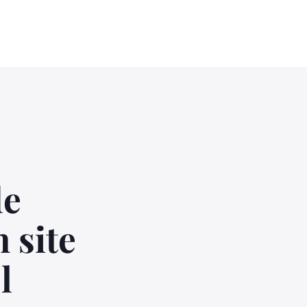
de
 site
l