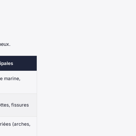
heux.
ipales
e marine,
ttes, fissures
riées (arches,