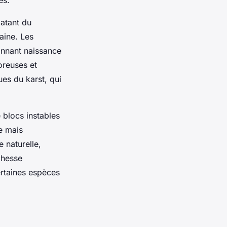
datant du
aine. Les
onnant naissance
oreuses et
ues du karst, qui
 blocs instables
le mais
 naturelle,
chesse
ertaines espèces