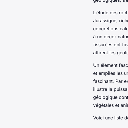
L’étude des roch
Jurassique, rich
concrétions calc
à un décor natu
fissurées ont fa
attirent les géo
Un élément fasc
et empilés les u
fascinant. Par e
illustre la puis
géologique cont
végétales et ani
Voici une liste 