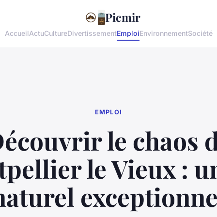
Picmir
Accueil
Actu
Culture
Divertissement
Emploi
Environnement
Société
EMPLOI
écouvrir le chaos 
pellier le Vieux : un
naturel exceptionne