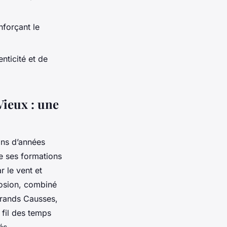
nforçant le
nticité et de
Vieux : une
ions d’années
de ses formations
 le vent et
érosion, combiné
Grands Causses,
 fil des temps
és.