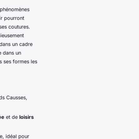
es phénomènes
ir pourront
ses coutures.
onieusement
 dans un cadre
e dans un
us ses formes les
nds Causses,
ée
et de
loisirs
e, idéal pour