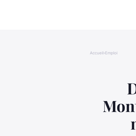
Accueil
›
Emploi
D
Mont