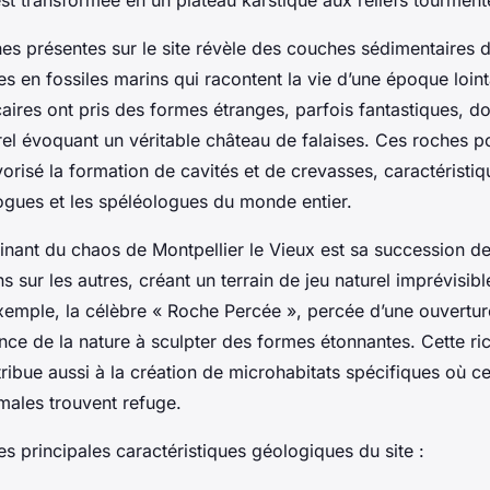
es présentes sur le site révèle des couches sédimentaires 
es en fossiles marins qui racontent la vie d’une époque loint
aires ont pris des formes étranges, parfois fantastiques, d
rel évoquant un véritable château de falaises. Ces roches p
vorisé la formation de cavités et de crevasses, caractéristiq
logues et les spéléologues du monde entier.
inant du chaos de Montpellier le Vieux est sa succession de
ns sur les autres, créant un terrain de jeu naturel imprévisib
xemple, la célèbre « Roche Percée », percée d’une ouverture
sance de la nature à sculpter des formes étonnantes. Cette ri
ribue aussi à la création de microhabitats spécifiques où c
males trouvent refuge.
des principales caractéristiques géologiques du site :