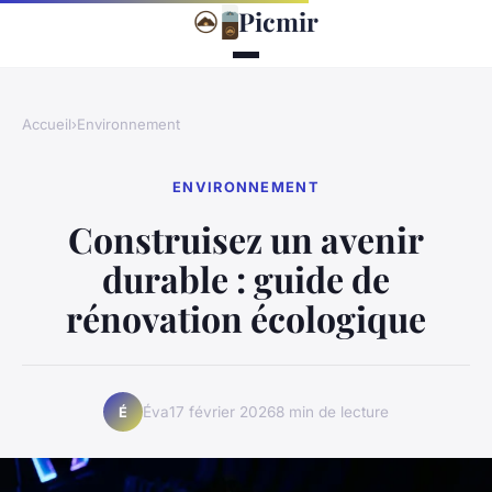
Picmir
Accueil
›
Environnement
ENVIRONNEMENT
Construisez un avenir
durable : guide de
rénovation écologique
Éva
17 février 2026
8 min de lecture
É