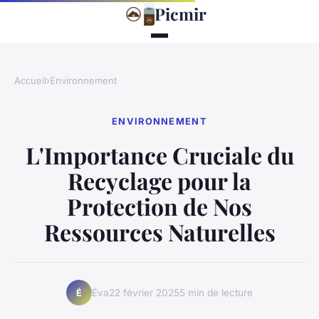
Picmir
Accueil
›
Environnement
ENVIRONNEMENT
L'Importance Cruciale du
Recyclage pour la
Protection de Nos
Ressources Naturelles
Éva
22 février 2025
5 min de lecture
É