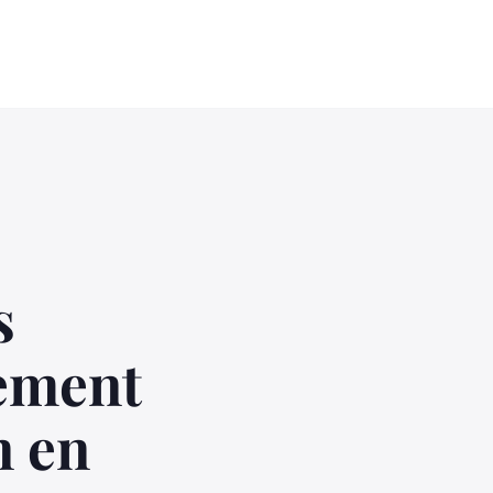
s
vement
n en