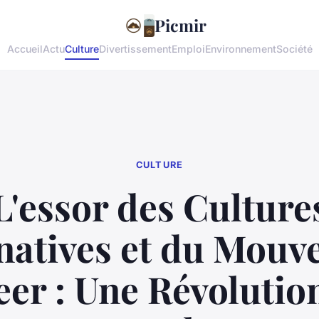
Picmir
Accueil
Actu
Culture
Divertissement
Emploi
Environnement
Société
CULTURE
L'essor des Culture
natives et du Mou
er : Une Révolutio