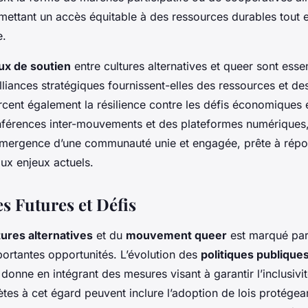
mettant un accès équitable à des ressources durables tout e
e.
ux de soutien
entre cultures alternatives et queer sont esse
liances stratégiques fournissent-elles des ressources et de
rcent également la résilience contre les défis économiques 
férences inter-mouvements et des plateformes numériques
’émergence d’une communauté unie et engagée, prête à rép
ux enjeux actuels.
s Futures et Défis
tures alternatives
et du
mouvement queer
est marqué pa
ortantes opportunités. L’évolution des
politiques publique
 donne en intégrant des mesures visant à garantir l’inclusivité
rètes à cet égard peuvent inclure l’adoption de lois protégea