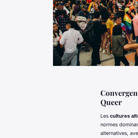
Convergenc
Queer
Les
cultures al
normes dominan
alternatives, av