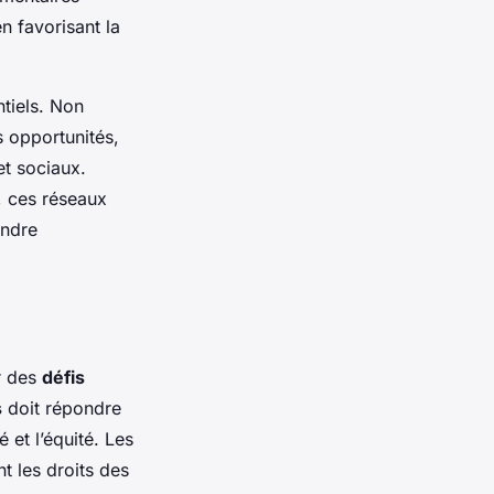
n favorisant la
ntiels. Non
s opportunités,
et sociaux.
, ces réseaux
ondre
r des
défis
s
doit répondre
 et l’équité. Les
nt les droits des