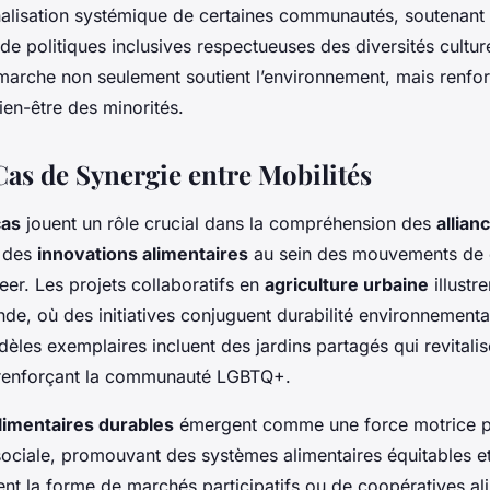
nalisation systémique de certaines communautés, soutenant 
 politiques inclusives respectueuses des diversités culture
marche non seulement soutient l’environnement, mais renfo
bien-être des minorités.
Cas de Synergie entre Mobilités
cas
jouent un rôle crucial dans la compréhension des
allian
 des
innovations alimentaires
au sein des mouvements de 
ueer. Les projets collaboratifs en
agriculture urbaine
illustre
nde, où des initiatives conjuguent durabilité environnementa
dèles exemplaires incluent des jardins partagés qui revitali
 renforçant la communauté LGBTQ+.
alimentaires durables
émergent comme une force motrice p
ociale, promouvant des systèmes alimentaires équitables et 
nent la forme de marchés participatifs ou de coopératives al