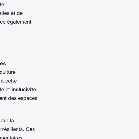
le
lles et de
rce également
ces
culture
nt cette
le et
inclusivité
sent des espaces
our la
résilients. Ces
imentaires