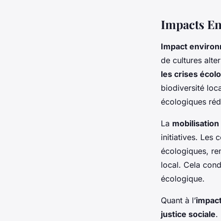
Impacts E
Impact enviro
de cultures alt
les crises écol
biodiversité loc
écologiques réd
La
mobilisation
initiatives. Le
écologiques, re
local. Cela cond
écologique.
Quant à l’
impact
justice sociale
.