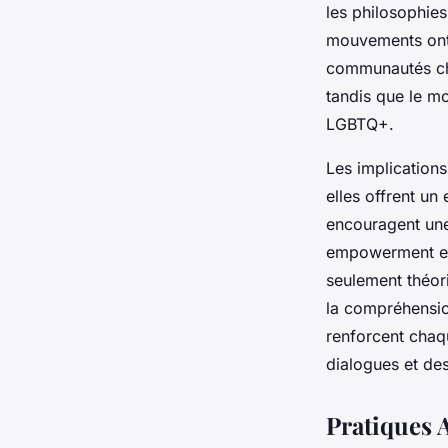
les philosophies
mouvements ont 
communautés che
tandis que le mo
LGBTQ+.
Les implications
elles offrent un
encouragent une
empowerment et 
seulement théori
la compréhension
renforcent chaq
dialogues et des
Pratiques 