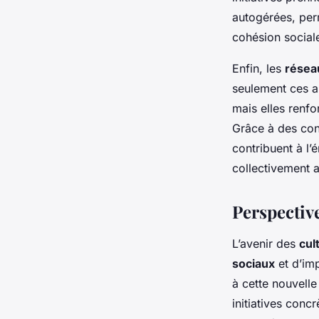
autogérées, per
cohésion social
Enfin, les
résea
seulement ces al
mais elles renfo
Grâce à des con
contribuent à l
collectivement a
Perspective
L’avenir des
cul
sociaux
et d’imp
à cette nouvelle
initiatives conc