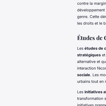
contre la margi
développement de
genre. Cette dé
les droits et le 
Études de 
Les
études de 
stratégiques
et
alternative et q
interaction féco
sociale
. Les mo
urbains tout en
Les
initiatives 
transformation s
initiatives pren