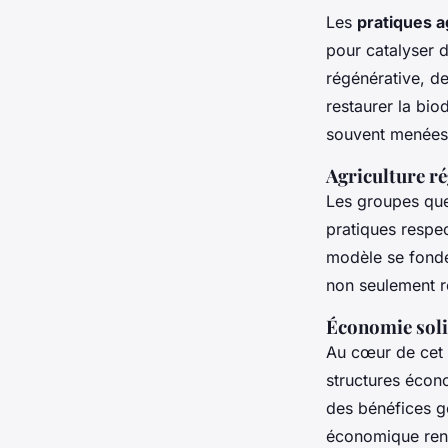
Les
pratiques a
pour catalyser 
régénérative, d
restaurer la bio
souvent menées 
Agriculture ré
Les groupes quee
pratiques respe
modèle se fonde 
non seulement ré
Économie solid
Au cœur de cet a
structures écon
des bénéfices gé
économique renc