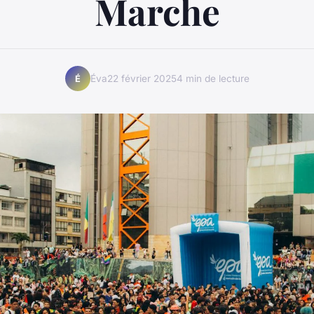
Marche
Éva
22 février 2025
4 min de lecture
É