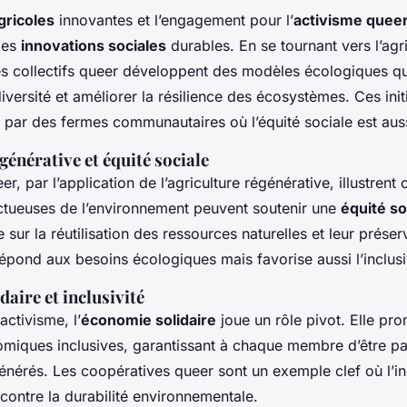
gricoles
innovantes et l’engagement pour l’
activisme quee
des
innovations sociales
durables. En se tournant vers l’agr
es collectifs queer développent des modèles écologiques qu
diversité et améliorer la résilience des écosystèmes. Ces init
par des fermes communautaires où l’équité sociale est aussi
générative et équité sociale
r, par l’application de l’agriculture régénérative, illustren
ctueuses de l’environnement peuvent soutenir une
équité so
sur la réutilisation des ressources naturelles et leur préser
pond aux besoins écologiques mais favorise aussi l’inclusi
aire et inclusivité
ctivisme, l’
économie solidaire
joue un rôle pivot. Elle pr
omiques inclusives, garantissant à chaque membre d’être pa
nérés. Les coopératives queer sont un exemple clef où l’inc
ontre la durabilité environnementale.