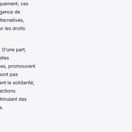
iquement, ces
rgence de
ternatives,
r les droits
. D’une part,
elles
lies, promouvant
sont pas
nt la solidarité,
sections
timulant des
s.