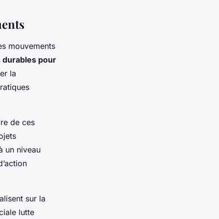
ments
es mouvements
s durables pour
er la
pratiques
vre de ces
ojets
à un niveau
d’action
lisent sur la
iale lutte