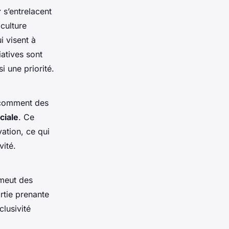
r
s’entrelacent
iculture
i visent à
iatives sont
 une priorité.
t comment des
ciale
. Ce
vation, ce qui
vité.
omeut des
rtie prenante
lusivité