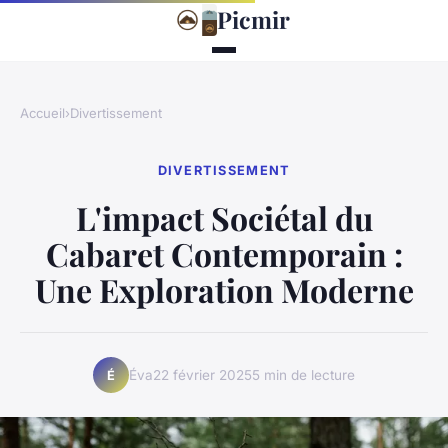
Picmir
Accueil
›
Divertissement
DIVERTISSEMENT
L'impact Sociétal du
Cabaret Contemporain :
Une Exploration Moderne
Éva
22 février 2025
5 min de lecture
É