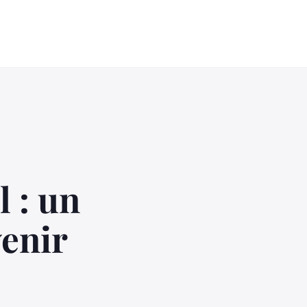
l : un
enir