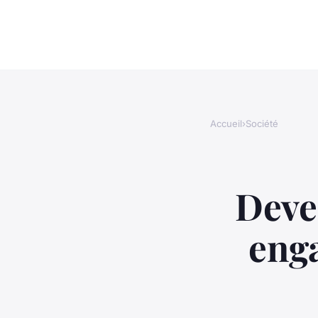
Accueil
›
Société
Deven
eng