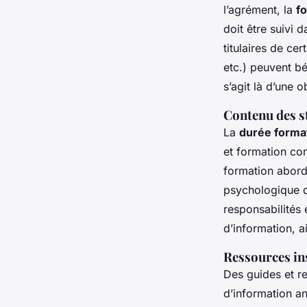
l’agrément, la
fo
doit être suivi 
titulaires de cer
etc.) peuvent bé
s’agit là d’une 
Contenu des s
La
durée format
et formation con
formation abord
psychologique de
responsabilités é
d’information, a
Ressources ins
Des guides et re
d’information a