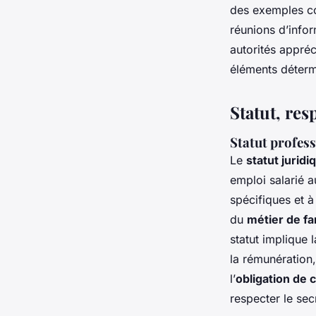
des exemples co
réunions d’info
autorités appréc
éléments détermi
Statut, res
Statut profess
Le
statut juridi
emploi salarié a
spécifiques et 
du
métier de fa
statut implique 
la rémunération,
l’
obligation de c
respecter le secr