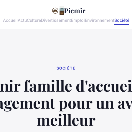
Picmir
Accueil
Actu
Culture
Divertissement
Emploi
Environnement
Société
SOCIÉTÉ
ir famille d'accuei
agement pour un av
meilleur