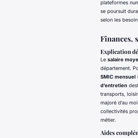
plateformes num
se poursuit dura
selon les besoins
Finances, s
Explication dé
Le
salaire moye
département. Pou
SMIC mensuel
(
d’entretien
desti
transports, loisi
majoré d’au moi
collectivités p
métier.
Aides complém