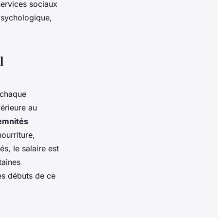
ervices sociaux
 psychologique,
l
r chaque
férieure au
emnités
nourriture,
s, le salaire est
taines
es débuts de ce