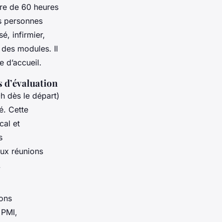
ire de 60 heures
es personnes
é, infirmier,
 des modules. Il
e d’accueil.
s d’évaluation
0h dès le départ)
é. Cette
cal et
s
 aux réunions
.
ions
 PMI,