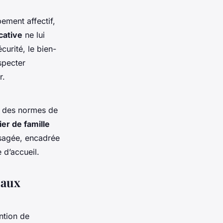
ement affectif,
cative
ne lui
curité, le bien-
especter
r.
t des normes de
er de famille
visagée, encadrée
 d’accueil.
iaux
ntion de