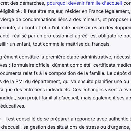
ncret des démarches,
pourquoi devenir famille d'accueil
con
éligibilité : il faut être majeur, résider en France légalement
re vierge de condamnations liées à des mineurs, et proposer
écurité, au confort et à l’intimité nécessaires au développem
té, réalisé par un professionnel agréé, est obligatoire pour
illir un enfant, tout comme la maîtrise du français.
rément constitue la première étape administrative, nécessit
ives : formulaire officiel dûment complété, certificats médicau
ocuments relatifs à la composition de la famille. Le dépôt 
s de la PMI du département, qui va ensuite planifier une ou p
si que des entretiens individuels. Ces échanges visent à éva
ndidat, son projet familial d’accueil, mais également ses ap
t éducatives.
en, il est conseillé de se préparer à répondre avec authenticit
é d’accueil, sa gestion des situations de stress ou d’urgence,