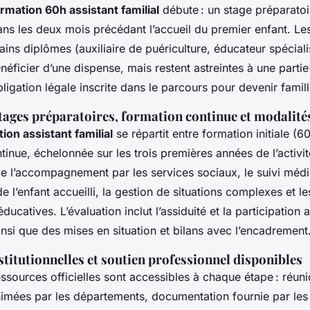
rmation 60h assistant familial
débute : un stage préparato
dans les deux mois précédant l’accueil du premier enfant. L
tains diplômes (auxiliaire de puériculture, éducateur spécialis
néficier d’une dispense, mais restent astreintes à une partie
obligation légale inscrite dans le parcours pour devenir famill
tages préparatoires, formation continue et modalité
ion assistant familial
se répartit entre formation initiale (6
tinue, échelonnée sur les trois premières années de l’activit
e l’accompagnement par les services sociaux, le suivi médi
 l’enfant accueilli, la gestion de situations complexes et le
ducatives. L’évaluation inclut l’assiduité et la participation
insi que des mises en situation et bilans avec l’encadrement
titutionnelles et soutien professionnel disponibles
ssources officielles sont accessibles à chaque étape : réun
nimées par les départements, documentation fournie par les